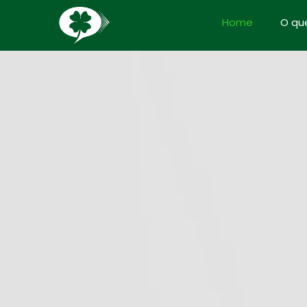
Home
O qu