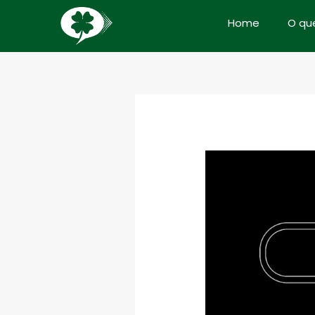
Home
O qu