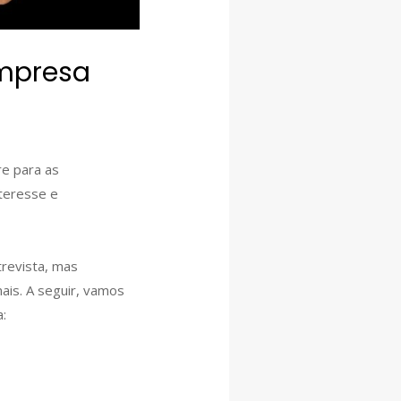
empresa
re para as
nteresse e
revista, mas
ais. A seguir, vamos
: