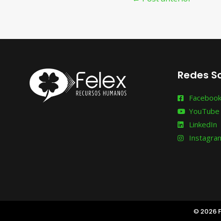
Redes So
Faceboo
YouTube
LinkedIn
Instagra
© 2026 F